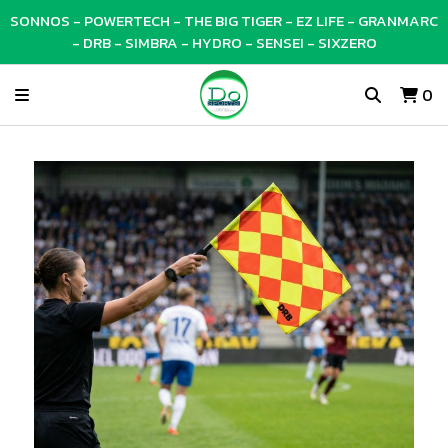
SONNOS - POWERTECH - THE BIG TIGER - EZ LIFE - GRANMARC
- DRB - SIMBRA - HYDRO - SENSEI - SIXZERO
0