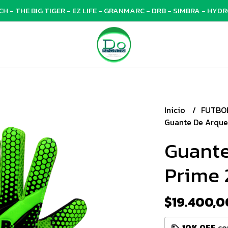
 - THE BIG TIGER - EZ LIFE - GRANMARC - DRB - SIMBRA - HYDRO
Inicio
FUTBO
Guante De Arquer
Guante
Prime 
$19.400,0
10% OFF
co