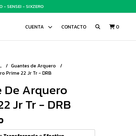
 - SENSEI - SIXZERO
CUENTA
CONTACTO
0
L
Guantes de Arquero
o Prime 22 Jr Tr - DRB
 De Arquero
22 Jr Tr - DRB
0
n
Transferencia
o
Efectivo