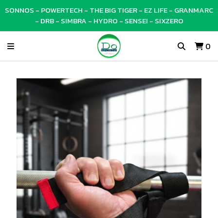
SONNOS - POWERTECH - THE BIG TIGER - EZ LIFE - GRANMARC
- DRB - SIMBRA - HYDRO - SENSEI - SIXZERO
0