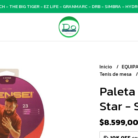
 - THE BIG TIGER - EZ LIFE - GRANMARC - DRB - SIMBRA - HYDRO
Inicio
EQUIP
Tenis de mesa
Paleta
Star - 
$8.599,0
10% OFF
co