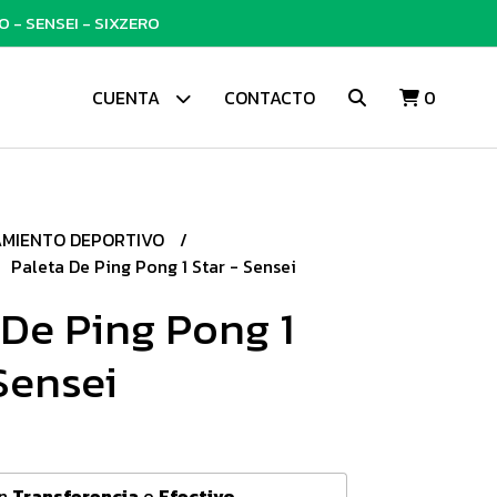
 - SENSEI - SIXZERO
CUENTA
CONTACTO
0
AMIENTO DEPORTIVO
Paleta De Ping Pong 1 Star - Sensei
 De Ping Pong 1
Sensei
0
n
Transferencia
o
Efectivo