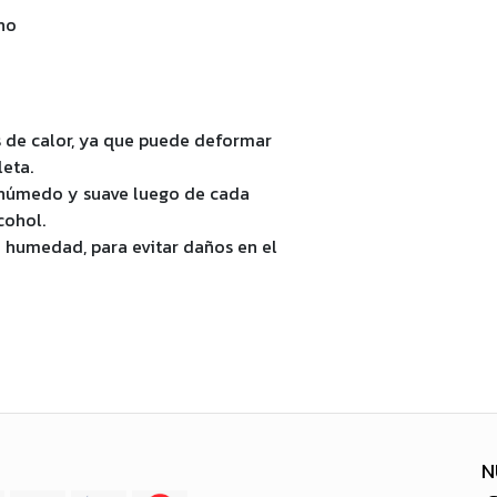
ho
es de calor, ya que puede deformar
eta.
 húmedo y suave luego de cada
cohol.
a humedad, para evitar daños en el
N