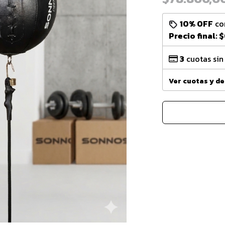
10% OFF
co
Precio final:
$
3
cuotas sin
Ver cuotas y d